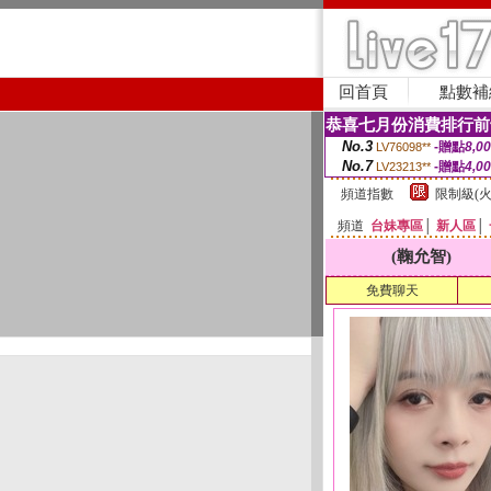
回首頁
點數補
恭喜七月份消費排行前
No.3
-贈點
8,0
LV76098**
No.7
-贈點
4,0
LV23213**
頻道指數
限制級(火
頻道
台妹專區
│
新人區
│
(鞠允智)
免費聊天