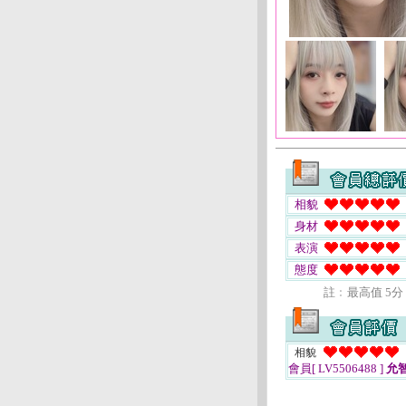
相貌
身材
表演
態度
註﹕最高值 5分
相貌
會員[ LV5506488 ]
允