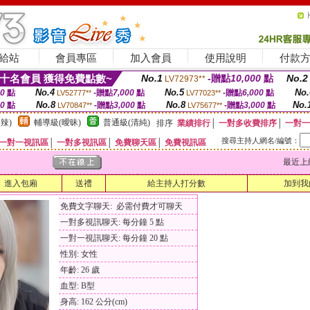
給站
會員專區
加入會員
使用說明
付款
十名會員 獲得免費點數~
No.1
-贈點
10,000
點
No.2
LV72973**
No.4
No.5
No.
00
點
-贈點
7,000
點
-贈點
6,000
點
LV52777**
LV77023**
No.8
No.8
No.
00
點
-贈點
3,000
點
-贈點
3,000
點
LV70847**
LV75677**
辣)
輔導級(曖昧)
普通級(清純)
排序
業績排行
│
一對多收費排序
│
一對一
搜尋主持人網名/編號：
一對一視訊區
│
一對多視訊區
│
免費聊天區
│
免費視訊區
最近上線時間
進入包廂
送禮
給主持人打分數
加到我
免費文字聊天: 必需付費才可聊天
一對多視訊聊天: 每分鐘 5 點
一對一視訊聊天: 每分鐘 20 點
性別: 女性
年齡: 26 歲
血型: B型
身高: 162 公分(cm)