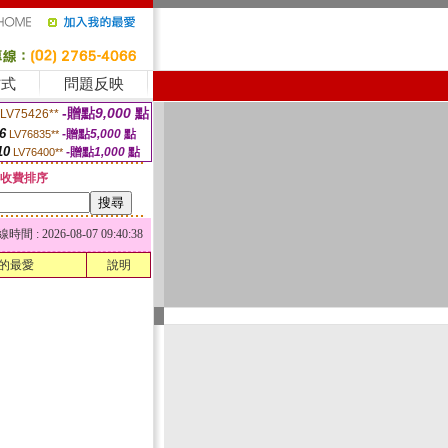
方式
問題反映
-贈點
9,000
點
LV75426**
6
-贈點
5,000
點
LV76835**
10
-贈點
1,000
點
LV76400**
收費排序
 : 2026-08-07 09:40:38
的最愛
說明