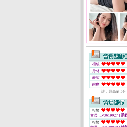
相貌
身材
表演
態度
註﹕最高值 5分
相貌
會員[ LV3619027 ]
系
相貌