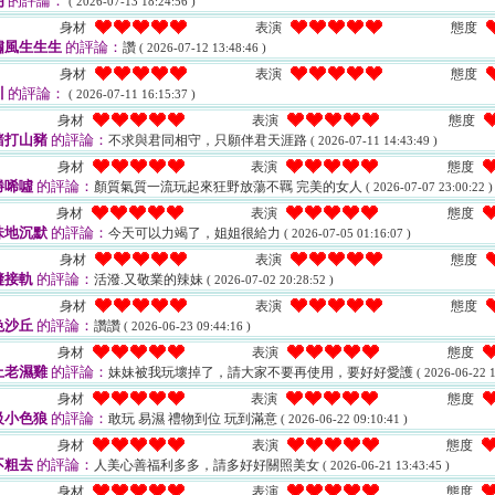
朗
的評論：
( 2026-07-13 18:24:56 )
身材
表演
態度
嘯風生生生
的評論：
讚
( 2026-07-12 13:48:46 )
身材
表演
態度
川
的評論：
( 2026-07-11 16:15:37 )
身材
表演
態度
豬打山豬
的評論：
不求與君同相守，只願伴君天涯路
( 2026-07-11 14:43:49 )
身材
表演
態度
勝唏噓
的評論：
顏質氣質一流玩起來狂野放蕩不羈 完美的女人
( 2026-07-07 23:00:22 )
身材
表演
態度
味地沉默
的評論：
今天可以力竭了，姐姐很給力
( 2026-07-05 01:16:07 )
身材
表演
態度
縫接軌
的評論：
活潑.又敬業的辣妹
( 2026-07-02 20:28:52 )
身材
表演
態度
色沙丘
的評論：
讚讚
( 2026-06-23 09:44:16 )
身材
表演
態度
上老濕雞
的評論：
妹妹被我玩壞掉了，請大家不要再使用，要好好愛護
( 2026-06-22 1
身材
表演
態度
級小色狼
的評論：
敢玩 易濕 禮物到位 玩到滿意
( 2026-06-22 09:10:41 )
身材
表演
態度
不粗去
的評論：
人美心善福利多多，請多好好關照美女
( 2026-06-21 13:43:45 )
身材
表演
態度