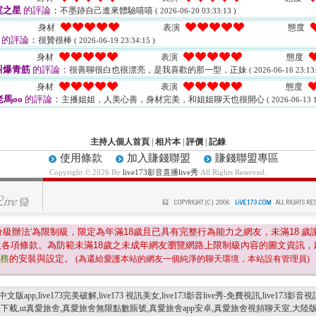
寞之星
的評論：
不墨跡自己進來體驗嘻嘻
( 2026-06-20 03:33:13 )
身材
表演
態度
的評論：
很贊很棒
( 2026-06-19 23:34:15 )
身材
表演
態度
叫爆青筋
的評論：
很善聊很白也很漂亮，是我喜歡的那一型，正妹
( 2026-06-16 23:13:
身材
表演
態度
老馬oo
的評論：
主播姐姐，人美心善，身材完美，和姐姐聊天也很開心
( 2026-06-13 1
主持人個人首頁
|
相片本
|
評價
|
記錄
使用條款
加入賺錢聯盟
賺錢聯盟專區
Copyright © 2026 By
live173影音直播live秀
All Rights Reserved.
分級辦法'為限制級，限定為年滿
18
歲且已具有完整行為能力之網友，未滿
18
歲
及各項條款。為防範未滿
18
歲之未成年網友瀏覽網路上限制級內容的圖文資訊，
服務
的安裝與設定。
(為還給愛護本站的網友一個純淨的聊天環境，本站設有管理員)
中文版app,live173完美破解,live173 視訊美女,live173影音live秀-免費視訊,live173影音視
機版下載,ut真愛旅舍,真愛旅舍無限點數賬號,真愛旅舍app安卓,真愛旅舍視頻聊天室,