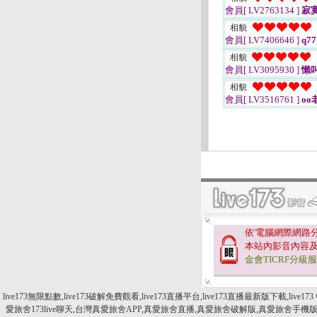
會員[ LV2763134 ]
寂
相貌
會員[ LV7406646 ]
q77
相貌
會員[ LV3095930 ]
懶
相貌
會員[ LV3516761 ]
oo
依'電腦網際網路
本站內影音內容
金會TICRF分級
live173無限點數,live173破解免費觀看,live173直播平台,live173直播最新版下載,live173 
愛旅舍173live聊天,台灣真愛旅舍APP,真愛旅舍直播,真愛旅舍破解版,真愛旅舍手