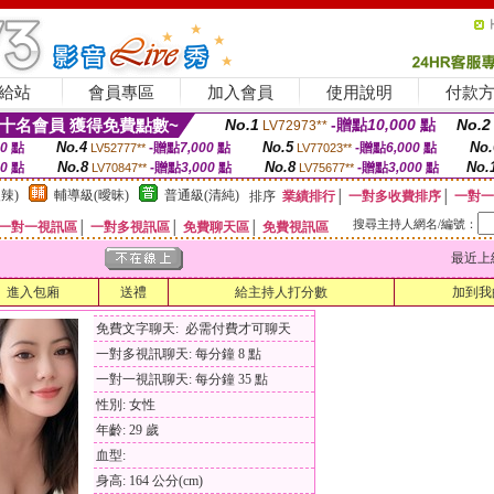
給站
會員專區
加入會員
使用說明
付款
十名會員 獲得免費點數~
No.1
-贈點
10,000
點
No.2
LV72973**
No.4
No.5
No.
00
點
-贈點
7,000
點
-贈點
6,000
點
LV52777**
LV77023**
No.8
No.8
No.
00
點
-贈點
3,000
點
-贈點
3,000
點
LV70847**
LV75677**
辣)
輔導級(曖昧)
普通級(清純)
排序
業績排行
│
一對多收費排序
│
一對一
搜尋主持人網名/編號：
一對一視訊區
│
一對多視訊區
│
免費聊天區
│
免費視訊區
最近上線時間
進入包廂
送禮
給主持人打分數
加到我
免費文字聊天: 必需付費才可聊天
一對多視訊聊天: 每分鐘 8 點
一對一視訊聊天: 每分鐘 35 點
性別: 女性
年齡: 29 歲
血型:
身高: 164 公分(cm)