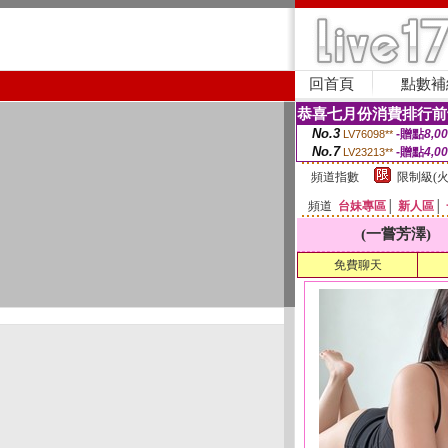
回首頁
點數補
恭喜七月份消費排行前
No.3
-贈點
8,0
LV76098**
No.7
-贈點
4,0
LV23213**
頻道指數
限制級(火
頻道
台妹專區
│
新人區
│
(一嘗芳澤)
免費聊天