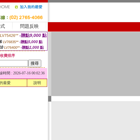
方式
問題反映
-贈點
9,000
點
LV75426**
6
-贈點
5,000
點
LV76835**
10
-贈點
1,000
點
LV76400**
收費排序
 : 2026-07-16 00:02:36
的最愛
說明