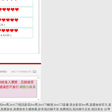
26 )
4:45:09 )
謝絕進入瀏覽，且願接受
建議您可進行
網路分級基
訊live秀,live173視訊影音live秀,live173帳密,live173直播,美女影音live秀,真愛旅舍官方,真
大陸版真愛旅舍,真愛旅舍主播推薦,影音視訊聊天室,免費視訊,視訊聊天交友,視訊美女.台灣